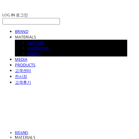
LOG IN
로그인
BRAND
MATERIALS
LEATHER
HARDWARE
FABRIC
MEDIA
PRODUCTS
고객센터
전시장
고객후기
UVASOFA
BRAND
MATERIALS