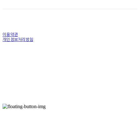
이용약관
개인정보처리방침
사업자정보확인
상호: 우바퍼니처 | 대표: 양귀술 | 개인정보관리책임자: 양민성 | 전화: 031-793-2338 | 이메
일: uvasofa@hanmail.net
주소: 경기도 하남시 샘재로 119번길 155 | 사업자등록번호:
126-81-80343
| 통신판매:
제
2014-경기하남-0269호
| 호스팅제공자: (주)식스샵