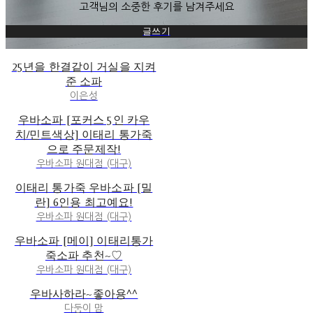
고객님의 소중한 후기를 남겨주세요
글쓰기
25년을 한결같이 거실을 지켜
준 소파
이은성
우바소파 [포커스 5인 카우
치/민트색상] 이태리 통가죽
으로 주문제작!
우바소파 원대점 (대구)
이태리 통가죽 우바소파 [밀
란] 6인용 최고예요!
우바소파 원대점 (대구)
우바소파 [메이] 이태리통가
죽소파 추천~♡
우바소파 원대점 (대구)
우바사하라~좋아용^^
다둥이 맘