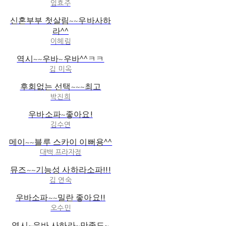
임효주
신혼부부 첫살림~~우바사하
라^^
이혜림
역시~~우바~우바^^ㅋㅋ
김 미옥
후회없는 선택~~~최고
박진희
우바소파~좋아요!
김수연
메이~~블루 스카이 이뻐용^^
대백.프라자점
뮤즈~~기능성 사하라소파!!!
김 연숙
우바소파~~밀란 좋아요!!
오수민
역시~우바 사하라~만족도~