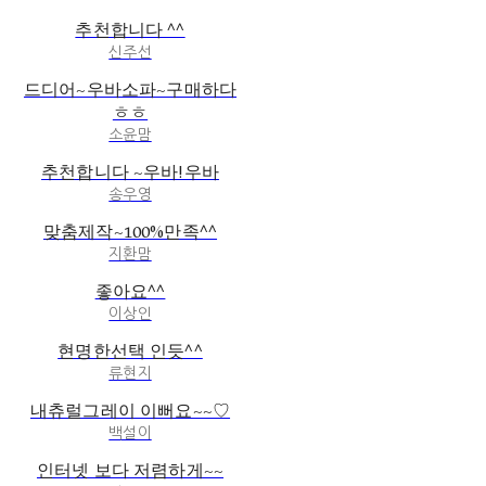
추천합니다 ^^
신주선
드디어~우바소파~구매하다
ㅎㅎ
소윤맘
추천합니다 ~우바!우바
송우영
맞춤제작~100%만족^^
지환맘
좋아요^^
이상인
현명한선택 인듯^^
류현지
내츄럴그레이 이뻐요~~♡
백설이
인터넷 보다 저렴하게~~