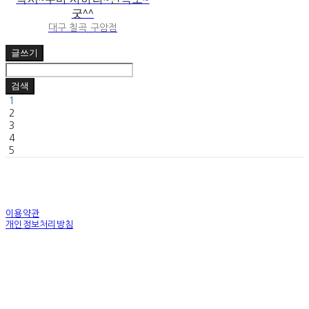
굿^^
대구.칠곡 구암점
글쓰기
검색
1
2
3
4
5
이용약관
개인정보처리방침
사업자정보확인
상호: 우바퍼니처 | 대표: 양귀술 | 개인정보관리책임자: 양민성 | 전화: 031-793-2338 | 이메
일: uvasofa@hanmail.net
주소: 경기도 하남시 샘재로 119번길 155 | 사업자등록번호:
126-81-80343
| 통신판매:
제