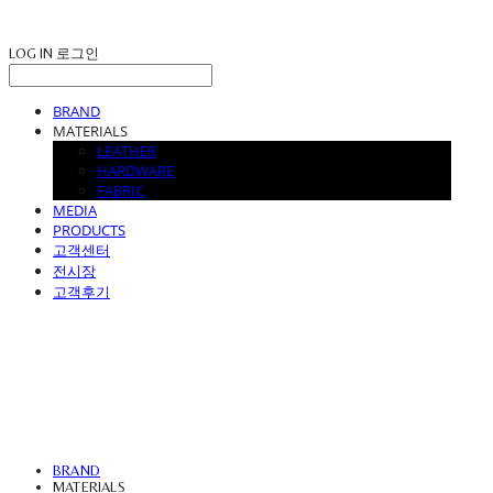
LOG IN
로그인
BRAND
MATERIALS
LEATHER
HARDWARE
FABRIC
MEDIA
PRODUCTS
고객센터
전시장
고객후기
UVASOFA
BRAND
MATERIALS