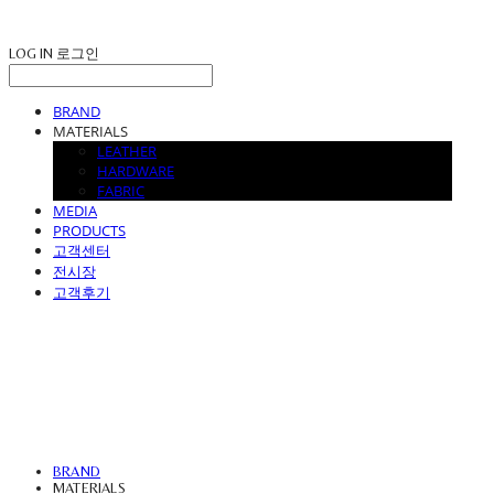
LOG IN
로그인
BRAND
MATERIALS
LEATHER
HARDWARE
FABRIC
MEDIA
PRODUCTS
고객센터
전시장
고객후기
UVASOFA
BRAND
MATERIALS