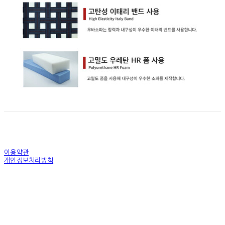
이용약관
개인정보처리방침
사업자정보확인
상호: 우바퍼니처 | 대표: 양귀술 | 개인정보관리책임자: 양민성 | 전화: 031-793-2338 | 이메
일: uvasofa@hanmail.net
주소: 경기도 하남시 샘재로 119번길 155 | 사업자등록번호:
126-81-80343
| 통신판매:
제
2014-경기하남-0269호
| 호스팅제공자: (주)식스샵